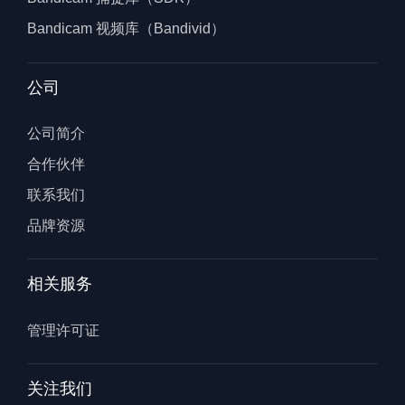
Bandicam 视频库（Bandivid）
公司
公司简介
合作伙伴
联系我们
品牌资源
相关服务
管理许可证
关注我们