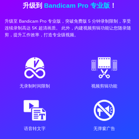
升级到
Bandicam Pro 专业版
！
升级至 Bandicam Pro 专业版，突破免费版 5 分钟录制限制，享受
连续录制高达 5K 超清画质。 此外，内建视频剪辑功能让您随录随
剪，提升工作效率，打造专业级视频。
无录制时间限制
视频剪辑功能
语音转文字
无弹窗广告