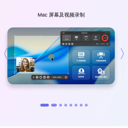
录制 Mac 全屏
上
下
一
一
张
张