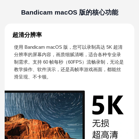
Bandicam macOS 版的核心功能
超清分辨率
使用 Bandicam macOS 版，您可以录制高达 5K 超清
分辨率的屏幕内容，画质细腻清晰，适合各种专业录
制需求。支持 60 帧每秒（60FPS）流畅录制，无论是
教学操作、软件演示，还是高帧率游戏画面，都能丝
滑呈现、不卡顿。