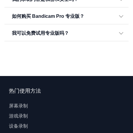
如何购买 Bandicam Pro 专业版？
我可以免费试用专业版吗？
热门使用方法
屏幕录制
游戏录制
设备录制