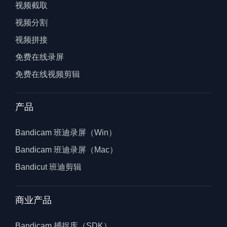
视频截取
视频分割
视频拼接
免费在线录屏
免费在线视频剪辑
产品
Bandicam 班迪录屏（Win）
Bandicam 班迪录屏（Mac）
Bandicut 班迪剪辑
商业产品
Bandicam 捕捉库（SDK）