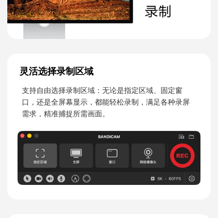
灵活选择录制区域
支持自由选择录制区域：无论是指定区域、固定窗
口，还是全屏幕显示，都能轻松录制，满足各种录屏
需求，精准捕捉所需画面。