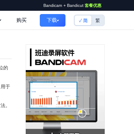
Bandicam + Bandicut
套餐优惠
购买
下载
简
繁
位的
，用于
方法。