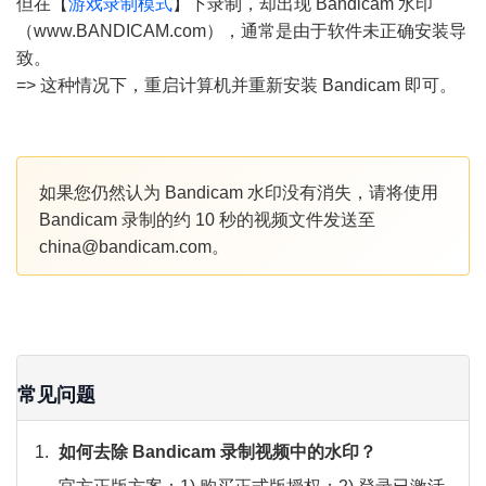
但在【
游戏录制模式
】下录制，却出现 Bandicam 水印
（www.BANDICAM.com），通常是由于软件未正确安装导
致。
=> 这种情况下，重启计算机并重新安装 Bandicam 即可。
如果您仍然认为 Bandicam 水印没有消失，请将使用
Bandicam 录制的约 10 秒的视频文件发送至
china@bandicam.com。
常见问题
如何去除 Bandicam 录制视频中的水印？