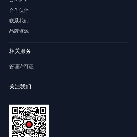
合作伙伴
联系我们
品牌资源
相关服务
管理许可证
关注我们