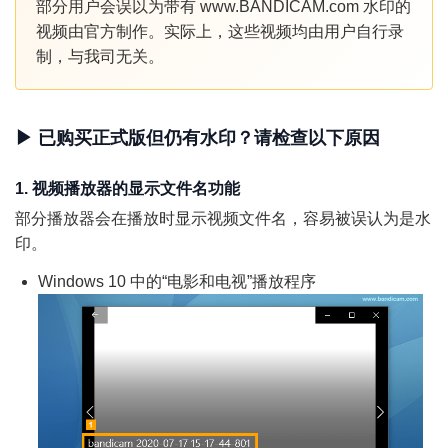
部分用户会误以为带有 www.BANDICAM.com 水印的
视频由官方制作。实际上，这些视频均由用户自行录
制，与我司无关。
▶ 已购买正式版但仍有水印？请检查以下原因
1. 视频播放器的显示文件名功能
部分播放器会在播放时显示视频文件名，容易被误认为是水
印。
Windows 10 中的“电影和电视”播放程序