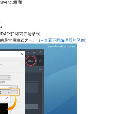
enc.dll 和
项。
CUDA™)”
即可开始录制。
和分发的最常用格式之一。（
»
查看不同编码器的区别
）