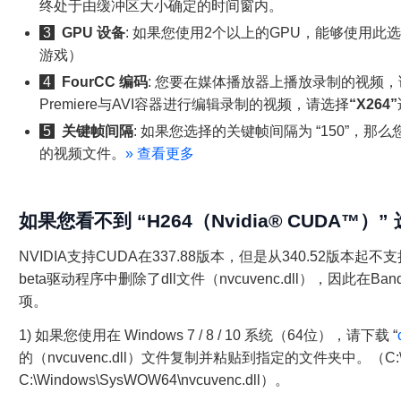
终处于由缓冲区大小确定的时间窗内。
3
GPU 设备
: 如果您使用2个以上的GPU，能够使用
游戏）
4
FourCC 编码
: 您要在媒体播放器上播放录制的视频，
Premiere与AVI容器进行编辑录制的视频，请选择
“X264”
5
关键帧间隔
: 如果您选择的关键帧间隔为 “150”，
的视频文件。
»
查看更多
如果您看不到 “H264（Nvidia® CUDA™）” 选
NVIDIA支持CUDA在337.88版本，但是从340.52版本起不支持CUD
beta驱动程序中删除了dll文件（nvcuvenc.dll），因此在Bandi
项。
1) 如果您使用在 Windows 7 / 8 / 10 系统（64位），请下载 “
的（nvcuvenc.dll）文件复制并粘贴到指定的文件夹中。（C:\Window
C:\Windows\SysWOW64\nvcuvenc.dll）。