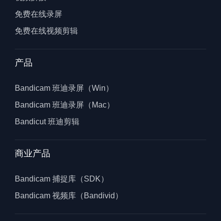
免费在线录屏
免费在线视频剪辑
产品
Bandicam 班迪录屏（Win）
Bandicam 班迪录屏（Mac）
Bandicut 班迪剪辑
商业产品
Bandicam 捕捉库（SDK）
Bandicam 视频库（Bandivid）