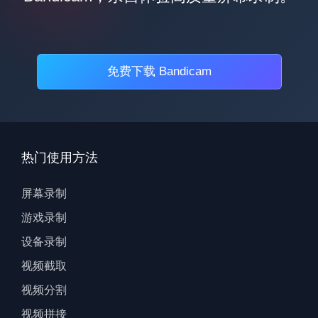
免费下载 Bandicam
热门使用方法
屏幕录制
游戏录制
设备录制
视频截取
视频分割
视频拼接