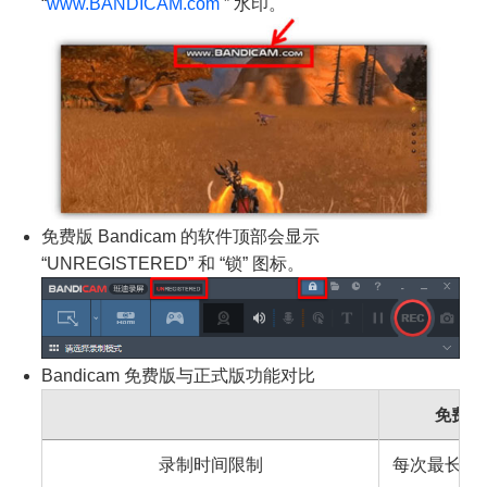
“
www.BANDICAM.com
” 水印。
免费版 Bandicam 的软件顶部会显示
“UNREGISTERED” 和 “锁” 图标。
Bandicam 免费版与正式版功能对比
免费版
录制时间限制
每次最长 10