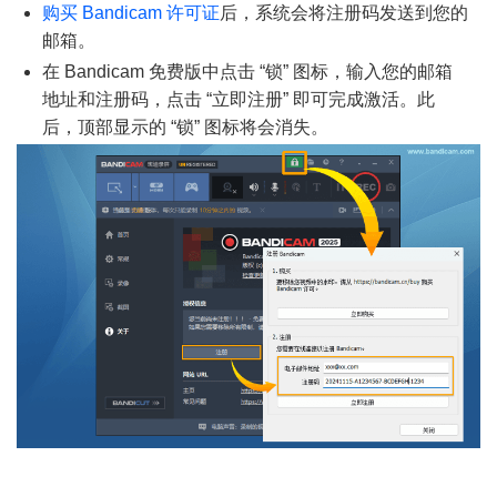
购买 Bandicam 许可证
后，系统会将注册码发送到您的
邮箱。
在 Bandicam 免费版中点击 “锁” 图标，输入您的邮箱
地址和注册码，点击 “立即注册” 即可完成激活。此
后，顶部显示的 “锁” 图标将会消失。