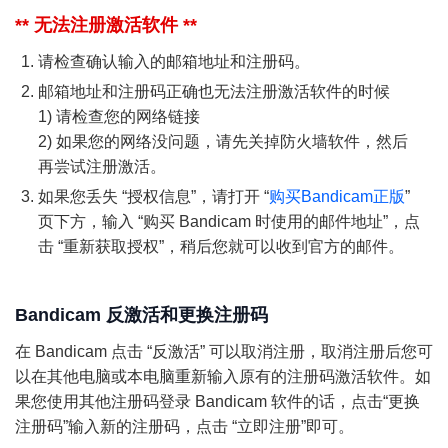
** 无法注册激活软件 **
请检查确认输入的邮箱地址和注册码。
邮箱地址和注册码正确也无法注册激活软件的时候
1) 请检查您的网络链接
2) 如果您的网络没问题，请先关掉防火墙软件，然后
再尝试注册激活。
如果您丢失 “授权信息”，请打开 “
购买Bandicam正版
”
页下方，输入 “购买 Bandicam 时使用的邮件地址”，点
击 “重新获取授权”，稍后您就可以收到官方的邮件。
Bandicam 反激活和更换注册码
在 Bandicam 点击 “反激活” 可以取消注册，取消注册后您可
以在其他电脑或本电脑重新输入原有的注册码激活软件。如
果您使用其他注册码登录 Bandicam 软件的话，点击“更换
注册码”输入新的注册码，点击 “立即注册”即可。