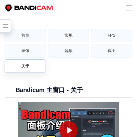
首页
常规
FPS
录像
音频
截图
关于
Bandicam 主窗口 - 关于