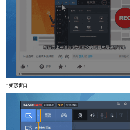
*
矩形窗口